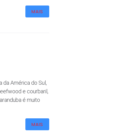
MAIS
a da América do Sul,
beefwood e courbaril,
aranduba é muito
MAIS