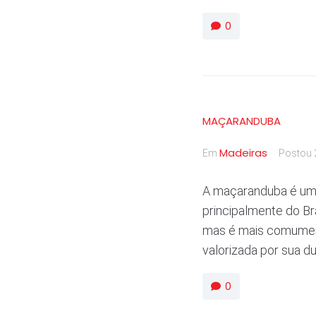
0
MAÇARANDUBA
Madeiras
Em
Postou
A maçaranduba é uma 
principalmente do Br
mas é mais comumen
valorizada por sua dur
0